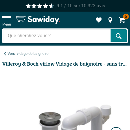
9.1
/ 10
sur
10.323
avis
0
Menu
Cher
Vers
vidage de baignoire
Villeroy & Boch viflow Vidage de baignoire - sans trou trop-plein visible - vert mat