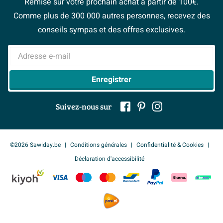
Remise sur votre prochain achat à partir de 100€.
Espace bricolage
Magazine
Espace Pro
Comme plus de 300 000 autres personnes, recevez des
> Service client
#Mysawiday
> Espace Conseil
BeCommerce
conseils sympas et des offres exclusives.
> Inspiration salle de bains
> Tout sur nos showrooms
Adresse e-mail
Enregistrer
Suivez-nous sur
©2026 Sawiday.be
Conditions générales
Confidentialité & Cookies
Déclaration d'accessibilité