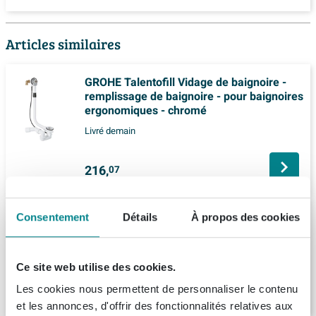
Articles similaires
GROHE Talentofill Vidage de baignoire -
remplissage de baignoire - pour baignoires
ergonomiques - chromé
Livré demain
216,
07
Villeroy & Boch vidage de baignoire avec
Consentement
Détails
À propos des cookies
alimentation pour Oberon 2.0 stone white
Livraison:
1 - 2 semaines
Ce site web utilise des cookies.
277,
60
Les cookies nous permettent de personnaliser le contenu
et les annonces, d'offrir des fonctionnalités relatives aux