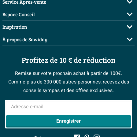
Service Après-vente
FAQ
Espace Conseil
Commander
Visite sur rendez-vous
Inspiration
Payer
Demandez votre devis
Salles de bains complètes
À propos de Sawiday
Livraison / retrait
Planificateur 3D
Inspiration toilettes
Showrooms
Annulation & Retour
Conseil à domicile
Moodboards
Profitez de 10 € de réduction
Qui est Sawiday ?
Garantie & réclamations
Les bons tuyaux
Bienvenue chez...
Postes vacants
Politique d’avis
Remise sur votre prochain achat à partir de 100€.
Espace bricolage
Magazine
Espace Pro
Comme plus de 300 000 autres personnes, recevez des
> Service client
#Mysawiday
> Espace Conseil
BeCommerce
conseils sympas et des offres exclusives.
> Inspiration salle de bains
> Tout sur nos showrooms
Adresse e-mail
Enregistrer