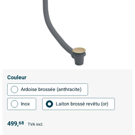
Couleur
Ardoise brossée (anthracite)
Inox
Laiton brossé revêtu (or)
499,
68
TVA incl.