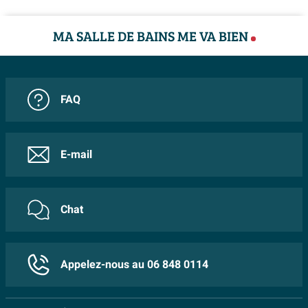
Caractéristiques :
Finition en laiton brossé
MA SALLE DE BAINS ME VA BIEN
Bonde clic clac prolongée
Design moderne et luxueux
FAQ
E-mail
Chat
Appelez-nous au 06 848 0114