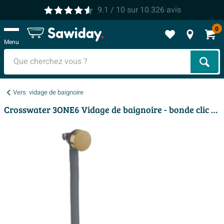
9.1
/ 10
sur
10.326
avis
0
Menu
Cher
Vers
vidage de baignoire
Crosswater 3ONE6 Vidage de baignoire - bonde clic clac - rallongé - Laiton brossé