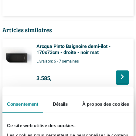
Articles similaires
Arcqua Pinto Baignoire demi-îlot -
170x73cm - droite - noir mat
Livraison:
6 - 7 semaines
3.585,
-
Riho Bilbao Baignoire îlot 170x80x55.5cm
Solid Surface avec siphon Blanc mat
Consentement
Détails
À propos des cookies
Livraison:
1 - 2 semaines
Ce site web utilise des cookies.
3.281,
-
Les cookies nous permettent de personnaliser le contenu