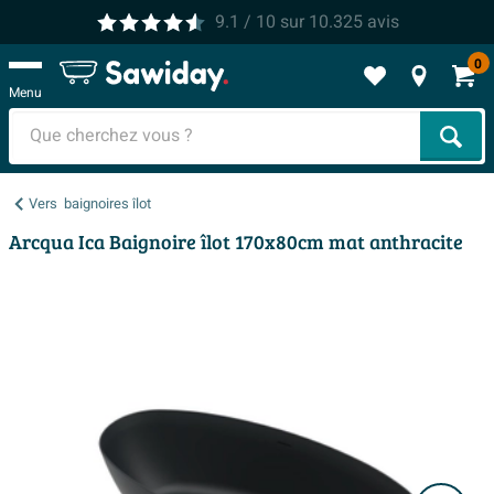
9.1
/ 10
sur
10.325
avis
0
Menu
Cher
Vers
baignoires îlot
Arcqua Ica Baignoire îlot 170x80cm mat anthracite