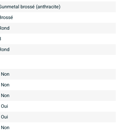
Gunmetal brossé (anthracite)
brossé
Rond
3
Rond
Non
Non
Non
Oui
Oui
Non