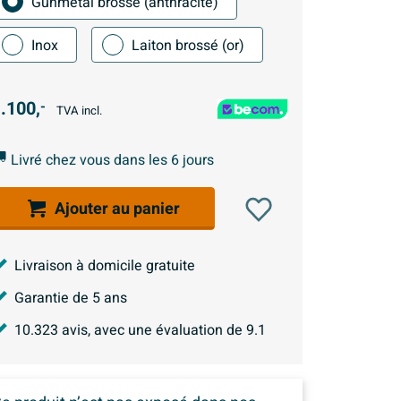
Gunmetal brossé (anthracite)
Inox
Laiton brossé (or)
.100,
-
TVA incl.
Livré chez vous dans les 6 jours
Ajouter au panier
Livraison à domicile gratuite
Garantie de 5 ans
10.323
avis, avec une évaluation de
9.1