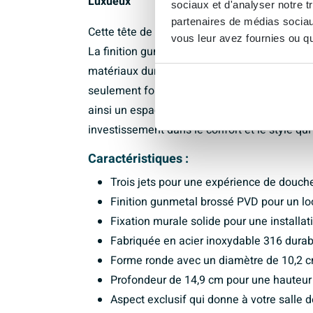
Luxueux
sociaux et d'analyser notre t
partenaires de médias sociaux
Cette tête de douche apporte une sensation d
vous leur avez fournies ou qu'
La finition gunmetal brossé PVD assure une a
matériaux durables contribuent à une expérienc
seulement fonctionnel, mais évoque égalemen
ainsi un espace bien-être personnel où vous
investissement dans le confort et le style qui
Caractéristiques :
Trois jets pour une expérience de douch
Finition gunmetal brossé PVD pour un l
Fixation murale solide pour une installat
Fabriquée en acier inoxydable 316 durab
Forme ronde avec un diamètre de 10,2 cm
Profondeur de 14,9 cm pour une hauteur
Aspect exclusif qui donne à votre salle