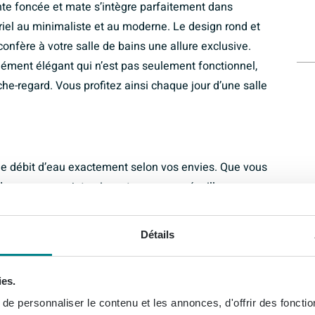
inte foncée et mate s’intègre parfaitement dans
striel au minimaliste et au moderne. Le design rond et
nfère à votre salle de bains une allure exclusive.
lément élégant qui n’est pas seulement fonctionnel,
he-regard. Vous profitez ainsi chaque jour d’une salle
r le débit d’eau exactement selon vos envies. Que vous
e ou pour un jet puissant pour vous réveiller
 ces possibilités. Les matériaux de haute qualité, dont
gue durée de vie et des performances optimales. Grâce
Détails
et solide, afin que vous puissiez profiter en toute
ble et fiable. Ainsi, chaque douche devient un
ies.
e personnaliser le contenu et les annonces, d'offrir des fonctio