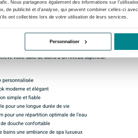
rafic. Nous partageons également des informations sur l'utilisati
, de publicité et d'analyse, qui peuvent combiner celles-ci avec
e spa luxueux directement dans votre salle de bains.
ils ont collectées lors de votre utilisation de leurs services.
pparence exclusive et raffinée, tandis que les
e de haute qualité. Il s’agit d’un produit qui n’est pas
t un sentiment de luxe et de détente. Vous créez
Personnaliser
 pouvez chaque jour vous ressourcer complètement. Un
 élève votre salle de bains à un niveau supérieur.
e personnalisée
ook moderne et élégant
ion simple et fiable
le pour une longue durée de vie
 pour une répartition optimale de l’eau
 de douche confortable
 de bains une ambiance de spa luxueux