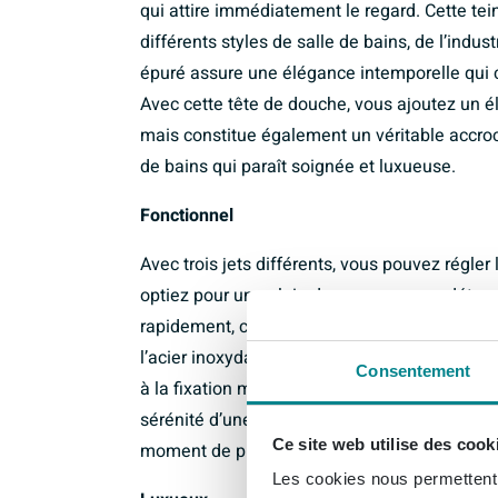
qui attire immédiatement le regard. Cette te
différents styles de salle de bains, de l’indu
épuré assure une élégance intemporelle qui co
Avec cette tête de douche, vous ajoutez un é
mais constitue également un véritable accroc
de bains qui paraît soignée et luxueuse.
Fonctionnel
Avec trois jets différents, vous pouvez régle
optiez pour une pluie douce pour vous détendr
rapidement, cette tête de douche offre toutes
l’acier inoxydable 316, garantissent une lon
Consentement
à la fixation murale, l’installation est simple 
sérénité d’une expérience de douche conforta
Ce site web utilise des cook
moment de pur confort.
Les cookies nous permettent d