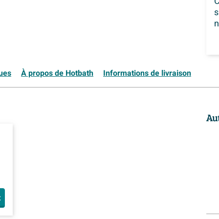
C
s
n
ques
À propos de Hotbath
Informations de livraison
Au
t