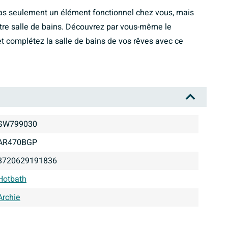
pas seulement un élément fonctionnel chez vous, mais
otre salle de bains. Découvrez par vous-même le
 et complétez la salle de bains de vos rêves avec ce
SW799030
AR470BGP
8720629191836
Hotbath
Archie