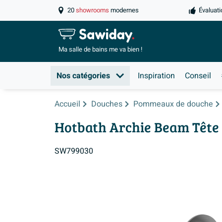
20
showrooms
modernes
Évaluati
Ma salle de
bains me va bien !
Nos catégories
Inspiration
Conseil
Accueil
Douches
Pommeaux de douche
Hotbath Archie Beam Tête d
SW799030