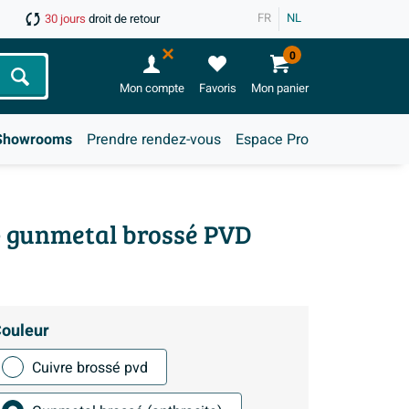
FR
NL
30 jours
droit de retour
0
Chercher
Mon compte
Favoris
Mon panier
Showrooms
Prendre rendez-vous
Espace Pro
 - gunmetal brossé PVD
ouleur
Cuivre brossé pvd