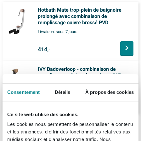
Hotbath Mate trop-plein de baignoire
prolongé avec combinaison de
remplissage cuivre brossé PVD
Livraison:
sous 7 jours
414,
-
IVY Badoverloop - combinaison de
remplissage - Cuivre brossé mat PVD
Livraison:
sous 7 jours
Consentement
Détails
À propos des cookies
365,
-
Ce site web utilise des cookies.
Description
Les cookies nous permettent de personnaliser le contenu
et les annonces, d'offrir des fonctionnalités relatives aux
Hotbath Archie Trop-plein de baignoire
médias sociaux et d'analyser notre trafic. Nous