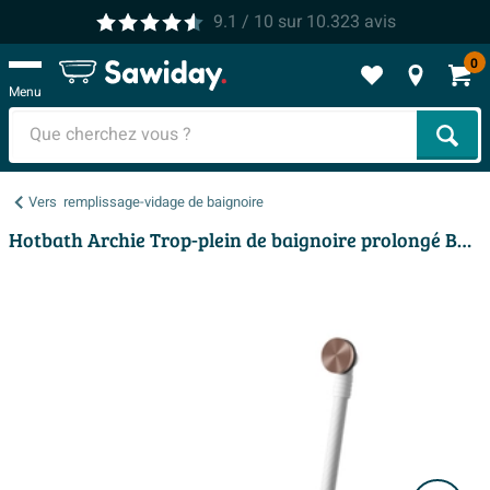
9.1
/ 10
sur
10.323
avis
0
Menu
Cher
Vers
remplissage-vidage de baignoire
Hotbath Archie Trop-plein de baignoire prolongé BCP Cuivre brossé PVD