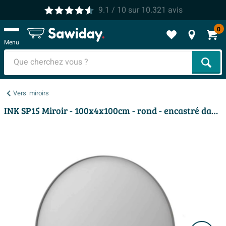
9.1
/ 10
sur
10.321
avis
0
Menu
Cher
Vers
miroirs
INK SP15 Miroir - 100x4x100cm - rond - encastré dans un cadre en aluminium - aluminium inox brossé