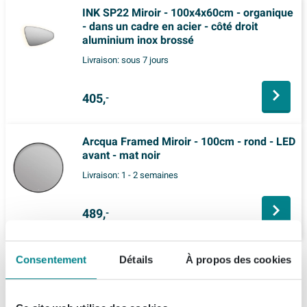
INK SP22 Miroir - 100x4x60cm - organique
- dans un cadre en acier - côté droit
aluminium inox brossé
Livraison:
sous 7 jours
405,
-
Arcqua Framed Miroir - 100cm - rond - LED
avant - mat noir
Livraison:
1 - 2 semaines
489,
-
Consentement
Détails
À propos des cookies
Description
INK SP15 Miroir - 100x4x100cm - rond -
Spécifications