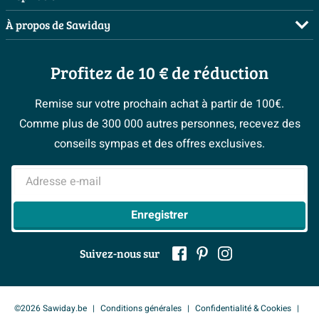
Payer
Demandez votre devis
Salles de bains complètes
À propos de Sawiday
Livraison / retrait
Planificateur 3D
Inspiration toilettes
Showrooms
Annulation & Retour
Conseil à domicile
Moodboards
Profitez de 10 € de réduction
Qui est Sawiday ?
Garantie & réclamations
Les bons tuyaux
Bienvenue chez...
Postes vacants
Politique d’avis
Remise sur votre prochain achat à partir de 100€.
Espace bricolage
Magazine
Espace Pro
Comme plus de 300 000 autres personnes, recevez des
> Service client
#Mysawiday
> Espace Conseil
BeCommerce
conseils sympas et des offres exclusives.
> Inspiration salle de bains
> Tout sur nos showrooms
Adresse e-mail
Enregistrer
Suivez-nous sur
©2026 Sawiday.be
Conditions générales
Confidentialité & Cookies