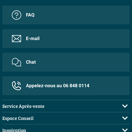
FAQ
E-mail
Chat
Appelez-nous au 06 848 0114
Service Après-vente
FAQ
Espace Conseil
Commander
Visite sur rendez-vous
Inspiration