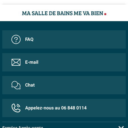
pencher confortablement sous la douche, mais assez
MA SALLE DE BAINS ME VA BIEN
courte pour ne pas pendre dans le passage ou se plier
facilement. Cela rend ce flexible particulièrement
adapté aux situations de douche standard, aussi bien
dans les petites salles de bains que dans les grandes
FAQ
salles de bains familiales. Combiné à une douchette à
main sur une barre de douche, vous disposez
exactement de la liberté nécessaire pour, par exemple,
E-mail
doucher les enfants ou rincer facilement la cabine de
douche. L’intérieur en plastique souple permet au
Chat
flexible de suivre agréablement vos mouvements, de
sorte que votre expérience de douche reste détendue et
fluide.
Appelez-nous au 06 848 0114
Chrome lisse : facile à nettoyer et toujours impeccable
La finition chromée brillante s’harmonise parfaitement
Service Après-vente