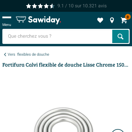
9.1
/ 10
sur
10.321
avis
0
Menu
Cher
Vers
flexibles de douche
Fortifura Calvi flexible de douche Lisse Chrome 150cm