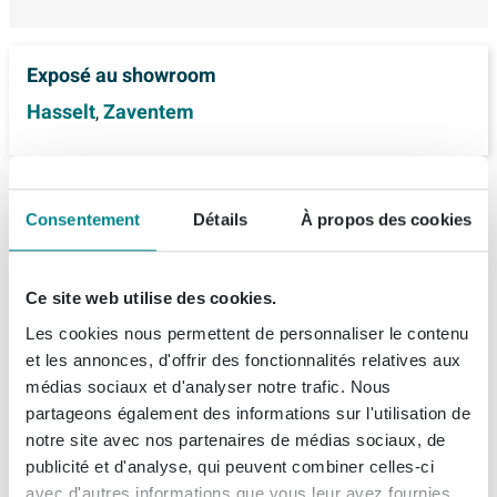
Exposé au showroom
Hasselt
Zaventem
,
Consentement
Détails
À propos des cookies
Description
Fortifura Calvi flexible de douche Lisse
Spécifications
Ce site web utilise des cookies.
Chrome 150cm
Les cookies nous permettent de personnaliser le contenu
Fiches techniques
Numéro d'article
SW767378
Avec ce flexible de douche lisse, vous optez pour une
et les annonces, d'offrir des fonctionnalités relatives aux
médias sociaux et d'analyser notre trafic. Nous
Marque
Fortifura
mise à niveau pratique et élégante de votre douche.
À propos de Fortifura
partageons également des informations sur l'utilisation de
Information technique du produit
Grâce à la longueur de 150 cm, vous disposez d’une
Série
Calvi
notre site avec nos partenaires de médias sociaux, de
liberté de mouvement suffisante, sans que le flexible ne
publicité et d'analyse, qui peuvent combiner celles-ci
Informations de commande et de livraison
Données techniques
soit trop long et encombrant dans une cabine de
avec d'autres informations que vous leur avez fournies