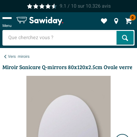
9.1
/ 10
sur
10.326
avis
0
Menu
Cher
Vers
miroirs
Miroir Sanicare Q-mirrors 80x120x2.5cm Ovale verre