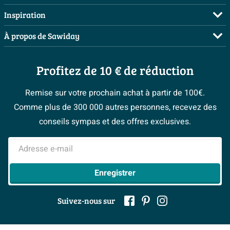
Commander
Visite sur rendez-vous
Inspiration
Payer
Demandez votre devis
Salles de bains complètes
À propos de Sawiday
Livraison / retrait
Planificateur 3D
Inspiration toilettes
Showrooms
Annulation & Retour
Conseil à domicile
Moodboards
Profitez de 10 € de réduction
Qui est Sawiday ?
Garantie & réclamations
Les bons tuyaux
Bienvenue chez...
Postes vacants
Politique d’avis
Remise sur votre prochain achat à partir de 100€.
Espace bricolage
Magazine
Espace Pro
Comme plus de 300 000 autres personnes, recevez des
> Service client
#Mysawiday
> Espace Conseil
BeCommerce
conseils sympas et des offres exclusives.
> Inspiration salle de bains
> Tout sur nos showrooms
Adresse e-mail
Enregistrer
Suivez-nous sur