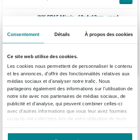
INK SP15 Miroir - 60x4x60cm - rond -
encastré dans un cadre en aluminium -
aluminium noir mat
Consentement
Détails
À propos des cookies
(1)
Livraison:
sous 7 jours
Ce site web utilise des cookies.
255,
15
Les cookies nous permettent de personnaliser le contenu
et les annonces, d'offrir des fonctionnalités relatives aux
médias sociaux et d'analyser notre trafic. Nous
Description
partageons également des informations sur l'utilisation de
notre site avec nos partenaires de médias sociaux, de
Summer Sale - Déstockage chez Sawiday
!
Spécifications
publicité et d'analyse, qui peuvent combiner celles-ci
avec d'autres informations que vous leur avez fournies
Ce mois-ci, profitez en ligne de réductions allant jusqu’à
ou qu'ils ont collectées lors de votre utilisation de leurs
Fiches techniques
Numéro d'article
SW643908
15 %, et bénéficiez dans nos showrooms d’une
services.
Numéro de fournisseur
SA.60060
réduction supplémentaire pouvant atteindre 1 500 €
Informations de commande et de livraison
Information technique du produit