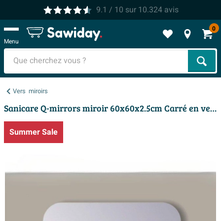
9.1
/ 10
sur
10.324
avis
0
Menu
Cher
Vers
miroirs
Sanicare Q-mirrors miroir 60x60x2.5cm Carré en verre
Summer Sale