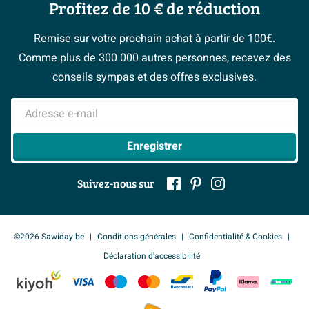
Moodboards
Profitez de 10 € de réduction
Qui est Sawiday ?
apparence raffinée, ce miroir est un symbole de
Garantie & réclamations
Les bons tuyaux
Bienvenue chez...
raffinement et de goût.
Postes vacants
Politique d’avis
Remise sur votre prochain achat à partir de 100€.
Espace bricolage
Magazine
Espace Pro
Comme plus de 300 000 autres personnes, recevez des
Caractéristiques :
> Service client
#Mysawiday
> Espace Conseil
BeCommerce
conseils sympas et des offres exclusives.
Dimensions : 60x60x2.5cm
> Inspiration salle de bains
> Tout sur nos showrooms
Forme carrée avec coins arrondis
Adresse e-mail
Verre de haute qualité pour un reflet clair
Enregistrer
Design élégant et fonctionnel
Suivez-nous sur
©2026 Sawiday.be
Conditions générales
Confidentialité & Cookies
Déclaration d'accessibilité