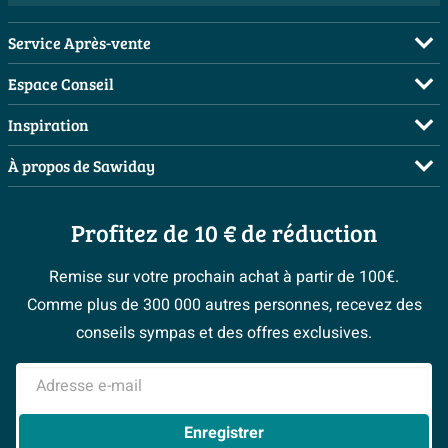
Service Après-vente
FAQ
Espace Conseil
Commander
Visite sur rendez-vous
Inspiration
Payer
Demandez votre devis
Salles de bains complètes
À propos de Sawiday
Livraison / retrait
Planificateur 3D
Inspiration toilettes
Showrooms
Annulation & Retour
Conseil à domicile
Moodboards
Profitez de 10 € de réduction
Qui est Sawiday ?
Garantie & réclamations
Les bons tuyaux
Bienvenue chez...
Postes vacants
Politique d’avis
Remise sur votre prochain achat à partir de 100€.
Espace bricolage
Magazine
Espace Pro
Comme plus de 300 000 autres personnes, recevez des
> Service client
#Mysawiday
> Espace Conseil
BeCommerce
conseils sympas et des offres exclusives.
> Inspiration salle de bains
> Tout sur nos showrooms
Adresse e-mail
Enregistrer