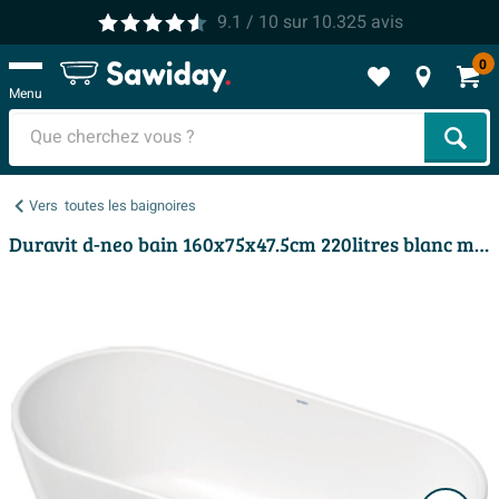
9.1
/ 10
sur
10.325
avis
0
Menu
Cher
Vers
toutes les baignoires
Duravit d-neo bain 160x75x47.5cm 220litres blanc mat