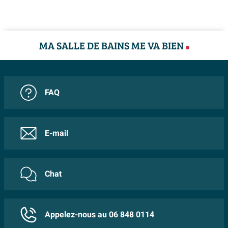
Capacité: 220 litres
Fini: Blanc mat
Design moderne et épuré
MA SALLE DE BAINS ME VA BIEN
Confort optimal pour des bains relaxants
FAQ
E-mail
Chat
Appelez-nous au 06 848 0114