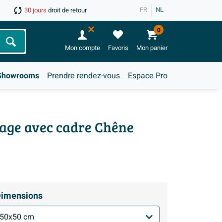
FR
NL
30 jours
droit de retour
0
Chercher
Mon compte
Favoris
Mon panier
Showrooms
Prendre rendez-vous
Espace Pro
rage avec cadre Chêne
imensions