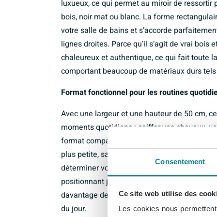
luxueux, ce qui permet au miroir de ressorti
bois, noir mat ou blanc. La forme rectangul
votre salle de bains et s’accorde parfaiteme
lignes droites. Parce qu’il s’agit de vrai bois 
chaleureux et authentique, ce qui fait toute
comportant beaucoup de matériaux durs tels q
Format fonctionnel pour les routines quotid
Avec une largeur et une hauteur de 50 cm, ce 
moments quotidiens : coiffer vos cheveux, vou
format compact est idéal au-dessus d’un me
plus petite, sans que l’espace ne paraisse ch
Consentement
déterminer vous-même la hauteur idéale, en l
positionnant judicieusement le miroir, vous 
Ce site web utilise des cook
davantage de lumière, ce qui est un grand av
du jour.
Les cookies nous permettent d