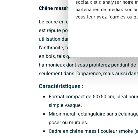
sociaux et d'analyser notre t
Chêne massif durable pour un plaisir longue
partenaires de médias sociaux
vous leur avez fournies ou qu'
Le cadre en chêne massif n’est pas seulement 
est réputé pour sa stabilité et sa longue durée
utilisation dans la salle de bains. La coule
l’anthracite, tout en laissant visible sa struc
en bois, tels qu’un plan vasque en chêne ou 
harmonieux dont vous profiterez pendant de
seulement dans l’apparence, mais aussi dans la
Caractéristiques :
Format compact de 50x50 cm, idéal pour 
simple vasque.
Miroir mural rectangulaire sans éclaira
poser ou murales.
Cadre en chêne massif couleur smoke (an