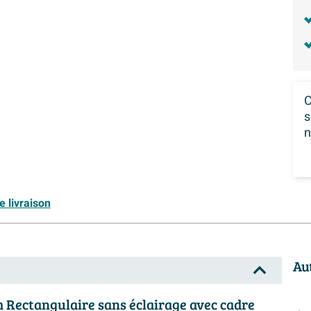
C
s
n
e livraison
Au
 Rectangulaire sans éclairage avec cadre