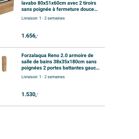
lavabo 80x51x60cm avec 2 tiroirs
sans poignée à fermeture douce
Chêne massif Smoke
Livraison:
1 - 2 semaines
1.656,
-
Forzalaqua Reno 2.0 armoire de
salle de bains 38x35x180cm sans
poignées 2 portes battantes gauche
et droite avec softclose chêne
Livraison:
1 - 2 semaines
massif Smoke
1.530,
-