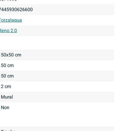
7445930626600
Forzalaqua
Reno 2.0
50x50 cm
50 cm
50 cm
2 cm
Mural
Non