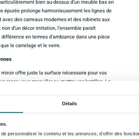
r particulièrement bien au-dessus d’un meuble bas en
aire épurée prolonge harmonieusement les lignes de
nt avec des carreaux modernes et des robinets aux
et non d’un décor imitation, l’ensemble paraît
 la différence en termes d’ambiance dans une pièce
ue le carrelage et le verre.
iennes
miroir offre juste la surface nécessaire pour vos
s raser, vous maquiller ou mettre vos lentilles. Le
uble simple vasque ou dans une salle de bains un peu
argé. Grâce à la fixation murale standard, vous pouvez
Détails
’adaptant aux utilisateurs de la maison. En
agrandissez optiquement l’espace et vous faites entrer
ies.
antage surtout dans les salles de bains sans lumière
e personnaliser le contenu et les annonces, d'offrir des fonctio