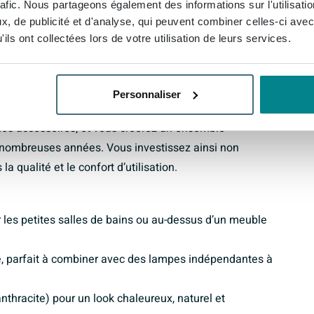
rafic. Nous partageons également des informations sur l'utilisati
 durée
, de publicité et d'analyse, qui peuvent combiner celles-ci avec
ils ont collectées lors de votre utilisation de leurs services.
beau, il est aussi robuste et durable. Ce type de bois
 de vie, surtout lorsqu’il est correctement fini pour une
ur smoke donne au bois une teinte moderne, proche de
Personnaliser
ture naturelle. Combinez le miroir avec d’autres accents
des accessoires, et vous créerez un ensemble
 nombreuses années. Vous investissez ainsi non
 qualité et le confort d’utilisation.
les petites salles de bains ou au-dessus d’un meuble
ge, parfait à combiner avec des lampes indépendantes à
thracite) pour un look chaleureux, naturel et