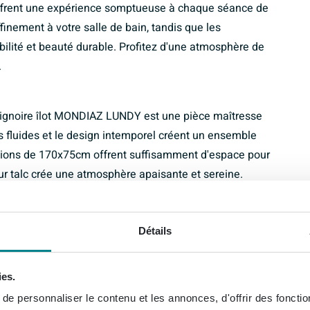
ffrent une expérience somptueuse à chaque séance de
finement à votre salle de bain, tandis que les
bilité et beauté durable. Profitez d'une atmosphère de
.
ignoire îlot MONDIAZ LUNDY est une pièce maîtresse
s fluides et le design intemporel créent un ensemble
nsions de 170x75cm offrent suffisamment d'espace pour
eur talc crée une atmosphère apaisante et sereine.
t élégant.
Détails
le et fonctionnalité de manière unique. Le design
gnoire un point focal stylé dans toute salle de bain. La
ies.
l'espace, tandis que les matériaux durables
e personnaliser le contenu et les annonces, d'offrir des fonctio
t durable. Optez pour le style et le confort avec cette