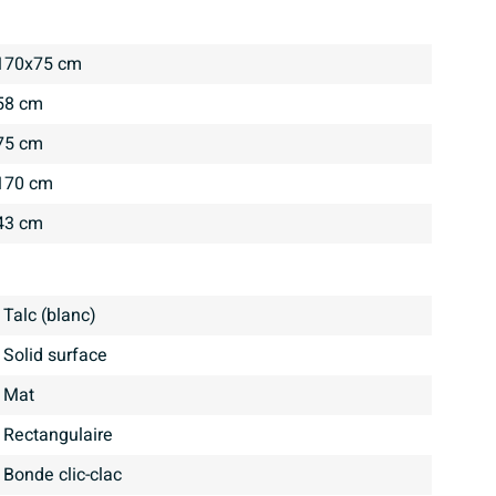
170x75 cm
58 cm
75 cm
170 cm
43 cm
Talc (blanc)
Solid surface
mat
Rectangulaire
Bonde clic-clac