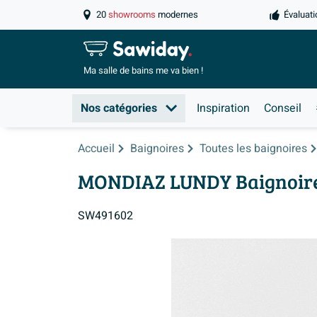
20
showrooms
modernes
Évaluati
Ma salle de
bains me va bien !
Nos catégories
Inspiration
Conseil
Accueil
Baignoires
Toutes les baignoires
MONDIAZ LUNDY Baignoire î
SW491602