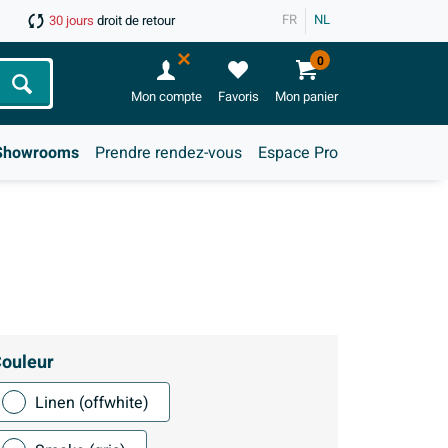
FR
NL
30 jours
droit de retour
0
Chercher
Mon compte
Favoris
Mon panier
Showrooms
Prendre rendez-vous
Espace Pro
ouleur
Linen (offwhite)