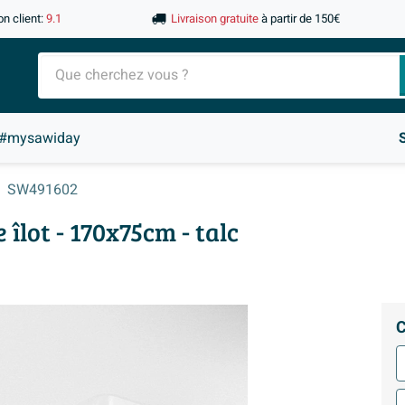
on client:
9.1
Livraison gratuite
à partir de 150€
#mysawiday
SW491602
lot - 170x75cm - talc
C