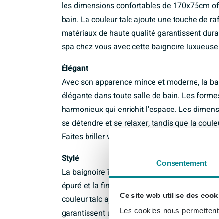
les dimensions confortables de 170x75cm o
bain. La couleur talc ajoute une touche de raf
matériaux de haute qualité garantissent dura
spa chez vous avec cette baignoire luxueuse
Élégant
Avec son apparence mince et moderne, la ba
élégante dans toute salle de bain. Les forme
harmonieux qui enrichit l'espace. Les dime
se détendre et se relaxer, tandis que la coul
Faites briller votre salle de bain avec cet ajou
Stylé
Consentement
La baignoire îlot MONDIAZ LUNDY combine sty
épuré et la finition raffinée font de cette bai
Ce site web utilise des cook
couleur talc ajoute une touche de douceur à 
Les cookies nous permettent d
garantissent une apparence de haute qualité e