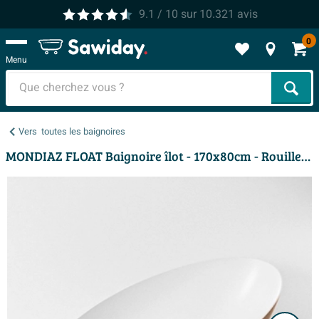
9.1
/ 10
sur
10.321
avis
0
Menu
Cher
Vers
toutes les baignoires
MONDIAZ FLOAT Baignoire îlot - 170x80cm - Rouille/talc