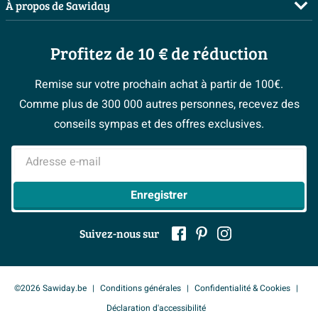
Salles de bains complètes
À propos de Sawiday
Plus d'informations
Livraison / retrait
Planificateur 3D
Matériau : De haute qualité et durable
Inspiration toilettes
Showrooms
Annulation & Retour
Garantie
2 ans
Apparence élégante et intemporelle
Conseil à domicile
Moodboards
Profitez de 10 € de réduction
Qui est Sawiday ?
Garantie & réclamations
Cuve profonde et spacieuse pour un confort
Les bons tuyaux
Bienvenue chez...
Postes vacants
maximal
Politique d’avis
Remise sur votre prochain achat à partir de 100€.
Espace bricolage
Magazine
Espace Pro
Comme plus de 300 000 autres personnes, recevez des
> Service client
#Mysawiday
> Espace Conseil
BeCommerce
conseils sympas et des offres exclusives.
> Inspiration salle de bains
> Tout sur nos showrooms
Adresse e-mail
Enregistrer
Suivez-nous sur
©2026 Sawiday.be
Conditions générales
Confidentialité & Cookies
Déclaration d'accessibilité