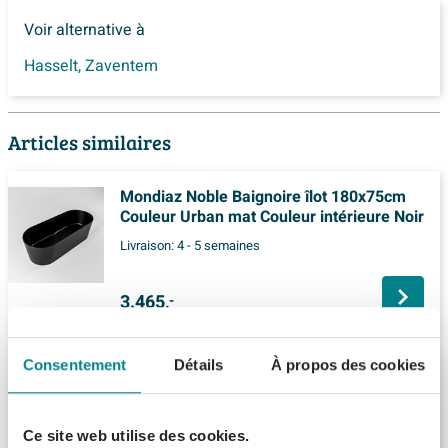
Voir alternative à
Hasselt
,
Zaventem
Articles similaires
Mondiaz Noble Baignoire îlot 180x75cm
Couleur Urban mat Couleur intérieure Noir
Livraison:
4 - 5 semaines
3.465,
-
ZEZA Eloise baignoire acrylique à poser
Consentement
Détails
À propos des cookies
170x80cm siphon noir mat
Livré demain
Ce site web utilise des cookies.