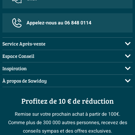
Appelez-nous au 06 848 0114
Service Après-vente
FAQ
Espace Conseil
Commander
Visite sur rendez-vous
Inspiration
Payer
Demandez votre devis
Salles de bains complètes
À propos de Sawiday
Livraison / retrait
Planificateur 3D
Inspiration toilettes
Showrooms
Annulation & Retour
Conseil à domicile
Moodboards
Profitez de 10 € de réduction
Qui est Sawiday ?
Garantie & réclamations
Les bons tuyaux
Bienvenue chez...
Postes vacants
Politique d’avis
Remise sur votre prochain achat à partir de 100€.
Espace bricolage
Magazine
Espace Pro
Comme plus de 300 000 autres personnes, recevez des
> Service client
#Mysawiday
> Espace Conseil
BeCommerce
conseils sympas et des offres exclusives.