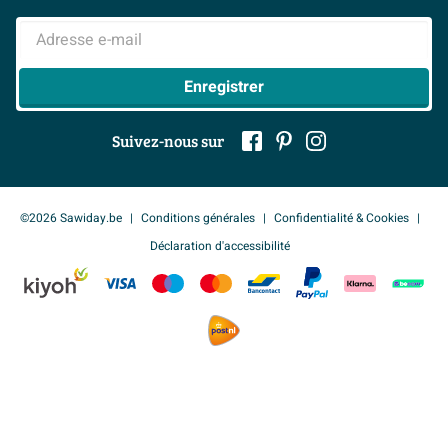
> Inspiration salle de bains
> Tout sur nos showrooms
Adresse e-mail
Enregistrer
Suivez-nous sur
©2026 Sawiday.be
Conditions générales
Confidentialité & Cookies
Déclaration d'accessibilité