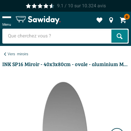
9.1
/ 10
sur
10.324
avis
0
Menu
Cher
Vers
miroirs
INK SP16 Miroir - 40x3x80cm - ovale - aluminium Miroir