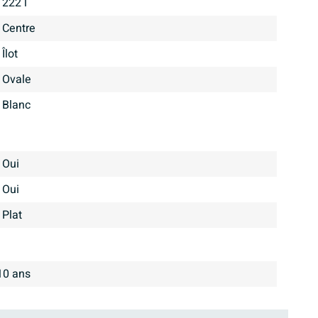
222 l
centre
îlot
Ovale
Blanc
Oui
Oui
Plat
10 ans