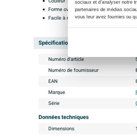
Couleur : Mat blanc
sociaux et d'analyser notre t
Forme ovale élégante
partenaires de médias sociaux
vous leur avez fournies ou qu'
Facile à nettoyer et à entretenir
Spécifications
Numéro d'article
Numéro de fournisseur
EAN
Marque
Série
Données techniques
Dimensions