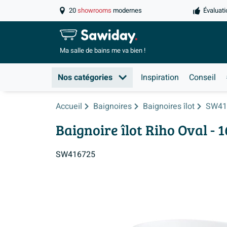
20
showrooms
modernes
Évaluati
Ma salle de
bains me va bien !
Nos catégories
Inspiration
Conseil
Accueil
Baignoires
Baignoires îlot
SW41
Baignoire îlot Riho Oval - 
SW416725