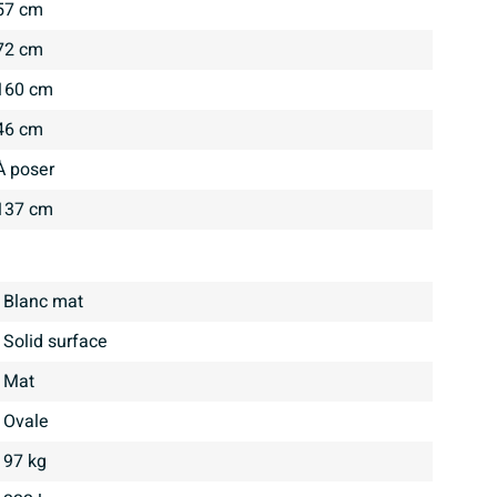
57 cm
72 cm
160 cm
46 cm
À poser
137 cm
Blanc mat
Solid surface
mat
Ovale
97 kg