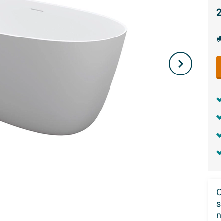
2
C
s
n