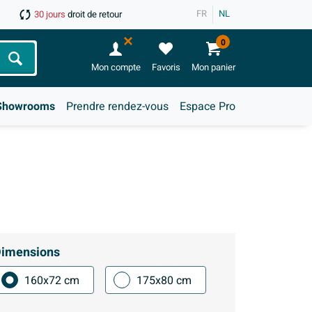
FR
NL
30 jours
droit de retour
0
Chercher
Mon compte
Favoris
Mon panier
Showrooms
Prendre rendez-vous
Espace Pro
imensions
160x72 cm
175x80 cm