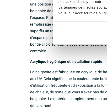
sociaux et d'analyser notre t
une position détendue. Ce modèle d'angle en 
partenaires de médias sociaux
baignoire de manière logique par rapport à vo
vous leur avez fournies ou qu'
l'espace. Pratique également, l'ouverture de t
remplissage de baignoire intégré : la baignoire
superflu un robinet de baignoire apparent sur 
d'espace pour s'asseoir et s'allonger sur le bo
bonde clic-clac fournis assurent en outre une 
contrôlée.
Acrylique hygiénique et installation rapide
La baignoire est fabriquée en acrylique de ha
aux UV. Cela signifie que la couleur reste be
d'utilisation fréquente et d'exposition à la l
de chaleur, de sorte que vous n'avez pas de c
baignoire. Le matériau complètement non pore
difficilement