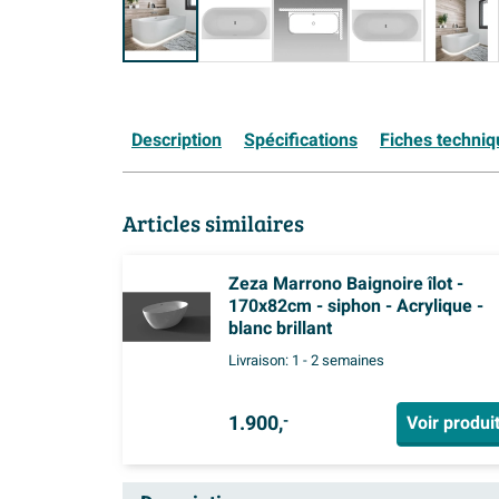
Description
Spécifications
Fiches techni
Articles similaires
Zeza Marrono Baignoire îlot -
170x82cm - siphon - Acrylique -
blanc brillant
Livraison:
1 - 2 semaines
1.900,
Voir produi
-