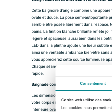
Cette baignoire d'angle combine une apparen
ovale et douce. La pose semi-autoportante pro
semble être posée librement dans l'espace, to
bains. La finition blanche brillante reflète jo
légère et spacieuse, aussi bien dans les peti
LED dans la plinthe ajoute une lueur subtile e
ainsi une véritable ambiance bien-être sans a
vous apprécierez cette source lumineuse apa
Chaque séance de bain devient ainsi une véri
rapide.
Consentement
Baignade confortable grâce à des détails as
Les dimensions généreuses de 184x84 cm of
Ce site web utilise des cook
votre corps est bien soutenu et que vos jam
Les cookies nous permettent d
intérieure ovale épouse agréablement votre 