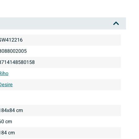
SW412216
B088002005
8714148580158
Riho
Desire
184x84 cm
60 cm
184 cm