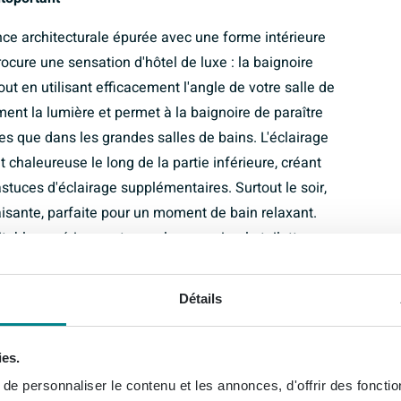
ce architecturale épurée avec une forme intérieure
cure une sensation d'hôtel de luxe : la baignoire
ut en utilisant efficacement l'angle de votre salle de
liment la lumière et permet à la baignoire de paraître
tes que dans les grandes salles de bains. L'éclairage
t chaleureuse le long de la partie inférieure, créant
stuces d'éclairage supplémentaires. Surtout le soir,
isante, parfaite pour un moment de bain relaxant.
table expérience et non plus une simple toilette
Détails
tucieux
frent un espace de couchage ample, de sorte que
ies.
bes peuvent se détendre confortablement. La forme
e personnaliser le contenu et les annonces, d'offrir des fonctio
corps, ce qui vous permet d'adopter automatiquement