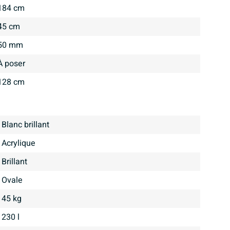
184 cm
45 cm
50 mm
À poser
128 cm
Blanc brillant
Acrylique
brillant
Ovale
45 kg
230 l