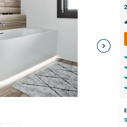
2
E
S