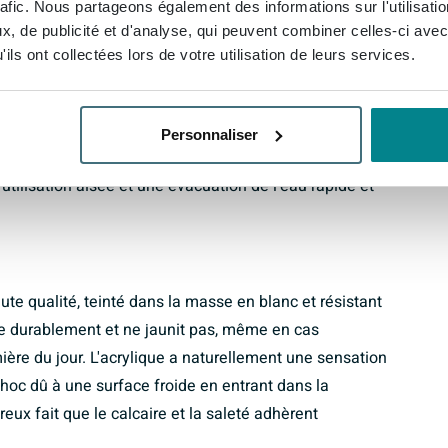
rafic. Nous partageons également des informations sur l'utilisati
version droite permet de placer facilement la
, de publicité et d'analyse, qui peuvent combiner celles-ci avec
tre installation existante et à l'agencement de
ils ont collectées lors de votre utilisation de leurs services.
rop-plein épurée qui peut être utilisée pour un
 est ainsi remplie via le trop-plein, ce qui rend
le bord. L'ensemble paraît plus calme, offre plus
Personnaliser
rd et réduit le risque de se cogner. Le siphon et la
utilisation aisée et une évacuation de l'eau rapide et
ute qualité, teinté dans la masse en blanc et résistant
lle durablement et ne jaunit pas, même en cas
umière du jour. L'acrylique a naturellement une sensation
hoc dû à une surface froide en entrant dans la
ux fait que le calcaire et la saleté adhèrent