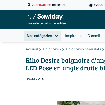
20
showrooms
modernes
Évaluati
Ma salle de
bains me va bien !
Nos catégories
Inspiration
Conseil
Accueil
Baignoires
Baignoires semi-îlots
Riho Desire baignoire d'an
LED Pose en angle droite bl
SW412216