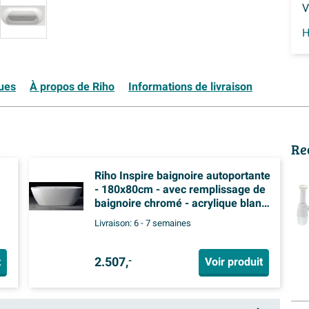
V
H
ques
À propos de Riho
Informations de livraison
Re
Riho Inspire baignoire autoportante
- 180x80cm - avec remplissage de
baignoire chromé - acrylique blanc
brillant
Livraison:
6 - 7 semaines
2.507,
t
Voir produit
-