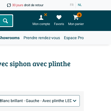
FR
NL
30 jours
droit de retour
0
Chercher
Mon compte
Favoris
Mon panier
Showrooms
Prendre rendez-vous
Espace Pro
vec siphon avec plinthe