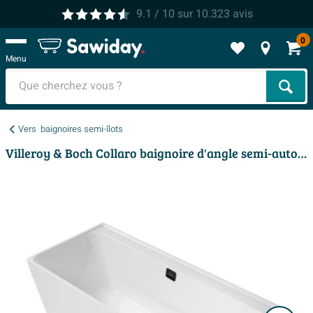
9.1
/ 10
sur
10.323
avis
0
Menu
Cher
Vers
baignoires semi-îlots
Villeroy & Boch Collaro baignoire d'angle semi-autoportante - 180x80cm - rectangulaire angle gauche trop-plein noir mat Acrylique Blanc Brillant