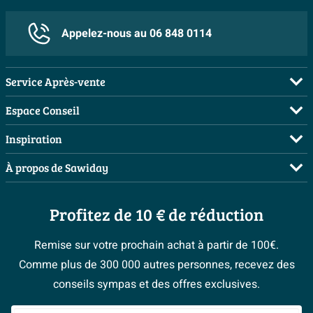
Appelez-nous au 06 848 0114
Service Après-vente
FAQ
Espace Conseil
Commander
Visite sur rendez-vous
Inspiration
Payer
Demandez votre devis
Salles de bains complètes
À propos de Sawiday
Livraison / retrait
Planificateur 3D
Inspiration toilettes
Showrooms
Annulation & Retour
Conseil à domicile
Moodboards
Profitez de 10 € de réduction
Qui est Sawiday ?
Garantie & réclamations
Les bons tuyaux
Bienvenue chez...
Postes vacants
Politique d’avis
Remise sur votre prochain achat à partir de 100€.
Espace bricolage
Magazine
Espace Pro
Comme plus de 300 000 autres personnes, recevez des
> Service client
#Mysawiday
> Espace Conseil
BeCommerce
conseils sympas et des offres exclusives.
> Inspiration salle de bains