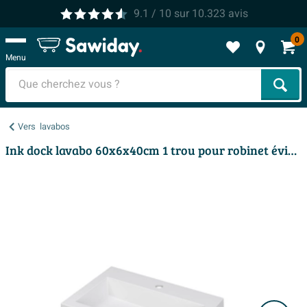
9.1
/ 10
sur
10.323
avis
0
Menu
Cher
Vers
lavabos
Ink dock lavabo 60x6x40cm 1 trou pour robinet évier polystone blanc mat