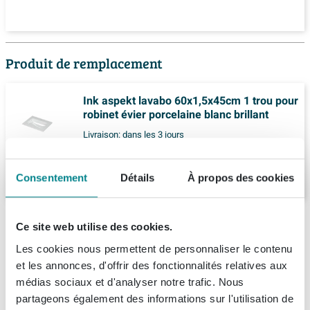
Produit de remplacement
Ink aspekt lavabo 60x1,5x45cm 1 trou pour
robinet évier porcelaine blanc brillant
Livraison:
dans les 3 jours
402,
57
Consentement
Détails
À propos des cookies
Description
Ce site web utilise des cookies.
Les cookies nous permettent de personnaliser le contenu
INK Dock lavabo - 60x40x6cm - 1 lavabo - 1
Spécifications
et les annonces, d'offrir des fonctionnalités relatives aux
trou de robinet - polystone blanc mat
médias sociaux et d'analyser notre trafic. Nous
Fiches techniques
Numéro d'article
SW352255
partageons également des informations sur l'utilisation de
Le lavabo INK Dock est un ajout magnifique à toute