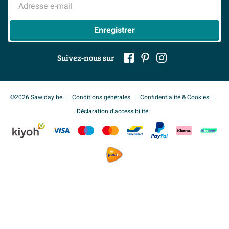
> Tout sur nos showrooms
Adresse e-mail
Enregistrer
Suivez-nous sur
©2026 Sawiday.be
Conditions générales
Confidentialité & Cookies
Déclaration d'accessibilité