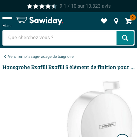
9.1
/ 10
sur
10.323
avis
0
Menu
Cher
Vers
remplissage-vidage de baignoire
Hansgrohe Exafill Exafill S élément de finition pour combinaison vidage. trop-plein et remplissage de baignoire mat blanc