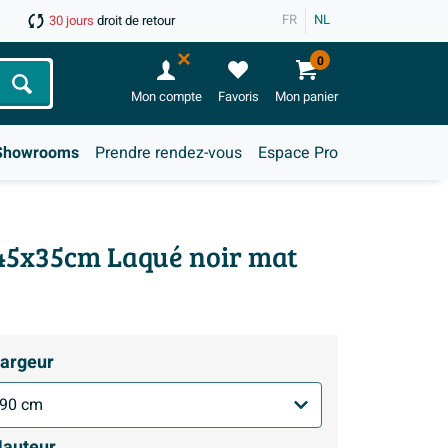
FR
NL
30 jours
droit de retour
0
Chercher
Mon compte
Favoris
Mon panier
Showrooms
Prendre rendez-vous
Espace Pro
x45x35cm Laqué noir mat
argeur
auteur