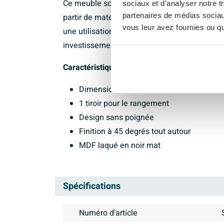
Ce meuble sous lavabo n'est pas seulement b
sociaux et d'analyser notre t
partenaires de médias sociaux
partir de matériaux de haute qualité, le meub
vous leur avez fournies ou qu'
une utilisation quotidienne. Avec son design i
investissement dont vous profiterez pendan
Caractéristiques :
Dimensions : 90x45x35cm
1 tiroir pour le rangement
Design sans poignée
Finition à 45 degrés tout autour
MDF laqué en noir mat
Spécifications
Numéro d'article