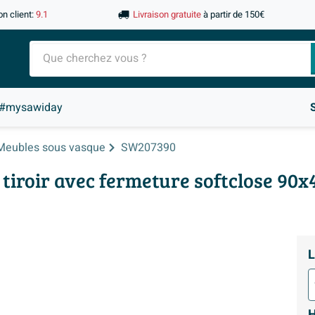
on client:
9.1
Livraison gratuite
à partir de 150€
#mysawiday
Meubles sous vasque
SW207390
 tiroir avec fermeture softclose 90
L
H