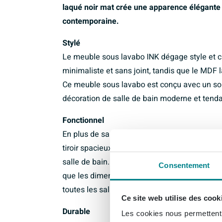
laqué noir mat crée une apparence élégante 
contemporaine.
Stylé
Le meuble sous lavabo INK dégage style et cl
minimaliste et sans joint, tandis que le MDF 
Ce meuble sous lavabo est conçu avec un sou
décoration de salle de bain moderne et tend
Fonctionnel
En plus de sa valeur esthétique, le meuble s
tiroir spacieux, ce meuble offre suffisamme
salle de bain. La finition à 45 degrés tout a
Consentement
que les dimensions de 90x45x35cm garantiss
toutes les salles de bain.
Ce site web utilise des cook
Durable
Les cookies nous permettent d