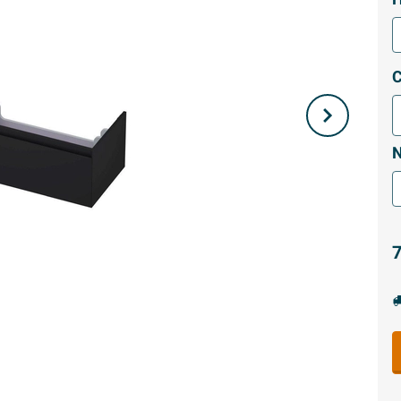
C
N
7