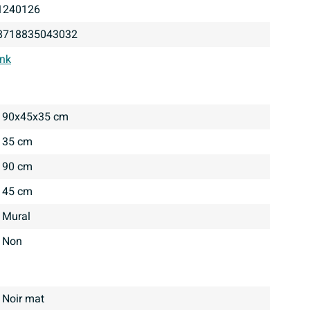
1240126
8718835043032
Ink
90x45x35 cm
35 cm
90 cm
45 cm
Mural
Non
noir mat