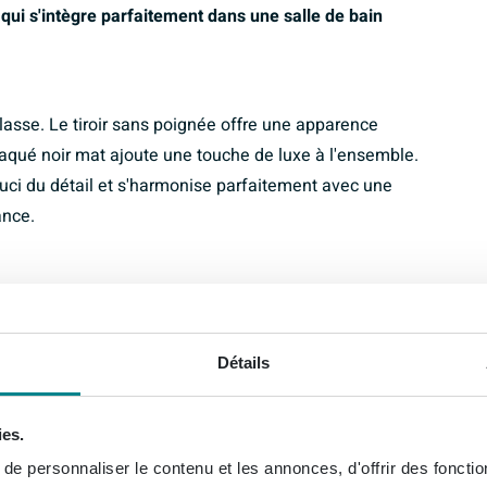
qui s'intègre parfaitement dans une salle de bain
asse. Le tiroir sans poignée offre une apparence
laqué noir mat ajoute une touche de luxe à l'ensemble.
ci du détail et s'harmonise parfaitement avec une
ance.
ous lavabo INK est également très fonctionnel. Avec un
nt d'espace de rangement pour tous vos accessoires de
utour donne une apparence douce et élégante, tandis
Détails
ent que ce meuble s'adapte parfaitement à presque
ies.
e personnaliser le contenu et les annonces, d'offrir des fonctio