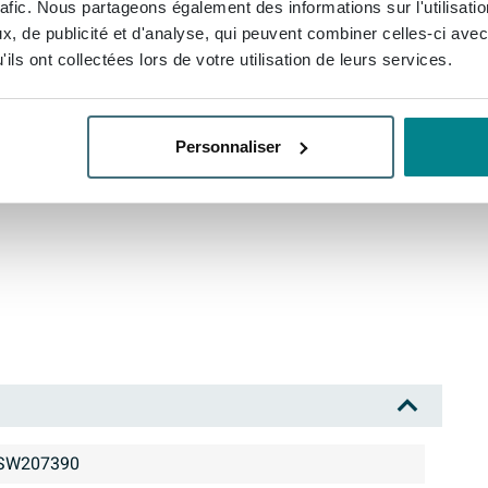
eau et fonctionnel, mais aussi durable. Fabriqué à
rafic. Nous partageons également des informations sur l'utilisati
, de publicité et d'analyse, qui peuvent combiner celles-ci avec
le sous lavabo INK est conçu pour durer et résister à
ils ont collectées lors de votre utilisation de leurs services.
ntemporel et sa construction de qualité, c'est un
t de nombreuses années.
Personnaliser
SW207390