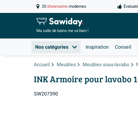
20
showrooms
modernes
Évaluati
Ma salle de
bains me va bien !
Nos catégories
Inspiration
Conseil
Accueil
Meubles
Meubles sous-lavabo
INK Armoire pour lavabo 1
SW207390