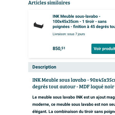
Articles similaires
INK Meuble sous-lavabo -
100x45x35cm - 1 tiroir - sans
poignées - finition à 45 degrés to
autour - MDF laqué noir mat
Livraison:
sous 7 jours
850,
Voir produi
51
Description
INK Meuble sous lavabo - 90x45x35cm -
degrés tout autour - MDF laqué noi
Le meuble sous lavabo INK est un ajout magn
moderne, ce meuble sous lavabo est non seu
élégant. La combinaison du tiroir sans poigné