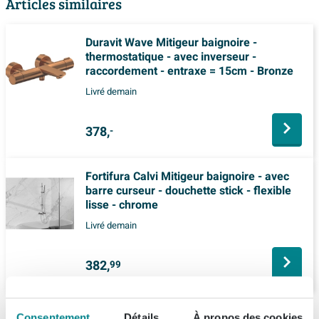
Articles similaires
Duravit Wave Mitigeur baignoire -
thermostatique - avec inverseur -
raccordement - entraxe = 15cm - Bronze
Livré demain
378,
-
Fortifura Calvi Mitigeur baignoire - avec
barre curseur - douchette stick - flexible
lisse - chrome
Livré demain
382,
99
Description
Consentement
Détails
À propos des cookies