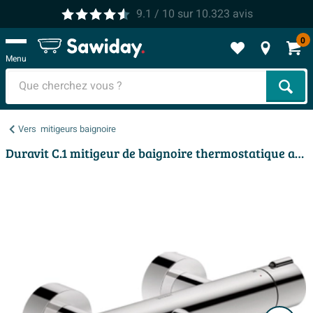
9.1
/ 10
sur
10.323
avis
0
Menu
Cher
Vers
mitigeurs baignoire
Duravit C.1 mitigeur de baignoire thermostatique apparent chrome