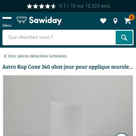
9.1
/ 10
sur
10.323
avis
0
Menu
Cher
Vers
pièces détachées luminaires
Astro Kap Cone 240 abat-jour pour applique murale Riva verre blanc mat sans tissu 24.5x14cm