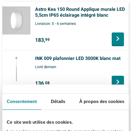
Astro Kea 150 Round Applique murale LED
5,5cm IP65 éclairage intégré blanc
Livraison:
5 - 6 semaines
183,
99
INK 009 plafonnier LED 3000K blanc mat
Livré demain
136,
08
Consentement
Détails
À propos des cookies
Description
Astro Kap Cone 240 abat-jour pour applique
Spécifications
Ce site web utilise des cookies.
murale Riva verre blanc mat sans tissu