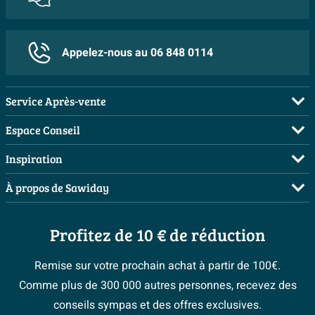
Universele
Non
Lunette suivant modèle
Oui
Fixation antivol
Non
Appelez-nous au 06 848 0114
Pour montage par dessus
Oui
Service Après-vente
Réglable en hauteur
Non
FAQ
Rehaussé
Non
Espace Conseil
Commander
Avec motif
Non
Visite sur rendez-vous
Inspiration
Payer
Demandez votre devis
Plus d'informations
Salles de bains complètes
À propos de Sawiday
Livraison / retrait
Planificateur 3D
Inspiration toilettes
Garantie
5 ans
Showrooms
Annulation & Retour
Conseil à domicile
Moodboards
Profitez de 10 € de réduction
Qui est Sawiday ?
Garantie & réclamations
Autres spécifications
Les bons tuyaux
Bienvenue chez...
Postes vacants
Politique d’avis
Remise sur votre prochain achat à partir de 100€.
Espace bricolage
Avec protection contre le vol
Non
Magazine
Espace Pro
Comme plus de 300 000 autres personnes, recevez des
> Service client
#Mysawiday
> Espace Conseil
BeCommerce
conseils sympas et des offres exclusives.