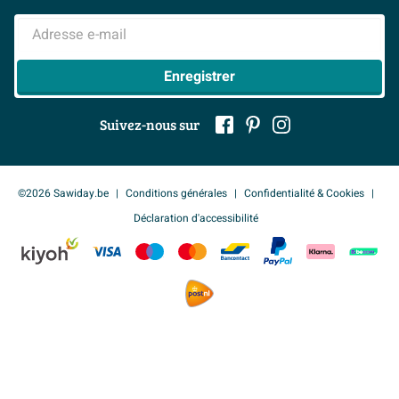
> Inspiration salle de bains
> Tout sur nos showrooms
Adresse e-mail
Enregistrer
Suivez-nous sur
©2026 Sawiday.be
Conditions générales
Confidentialité & Cookies
Déclaration d'accessibilité