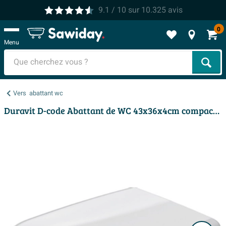
9.1
/ 10
sur
10.325
avis
0
Menu
Cher
Vers
abattant wc
Duravit D-code Abattant de WC 43x36x4cm compact Plastique blanc Brillant