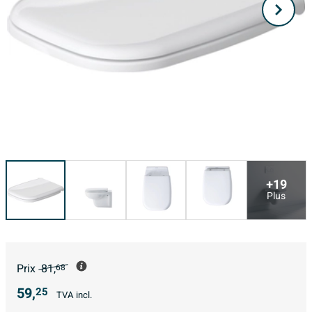
+19
Plus
Prix
81,
68
59,
25
TVA incl.