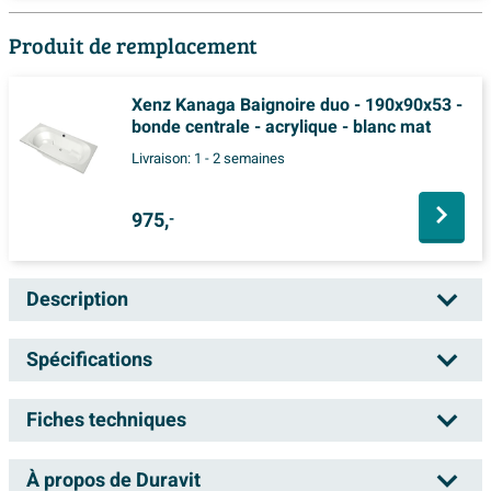
Produit de remplacement
Xenz Kanaga Baignoire duo - 190x90x53 -
bonde centrale - acrylique - blanc mat
Livraison:
1 - 2 semaines
975,
-
Description
Duravit Cape Cod baignoire d'angle droite
Spécifications
190x90x64cm avec panneau moulé
Durasolid A blanc
Fiches techniques
Numéro d'article
0300897
Avec cette baignoire d'angle généreuse, vous créez un
Numéro de fournisseur
700363000000000
À propos de Duravit
Information technique du produit
véritable accroche-regard dans la salle de bains, sans