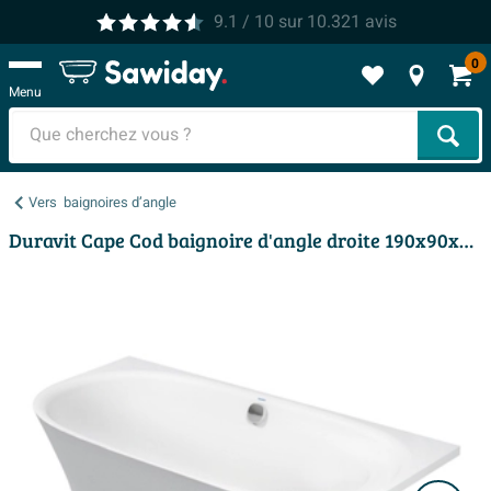
9.1
/ 10
sur
10.321
avis
0
Menu
Cher
Vers
baignoires d’angle
Duravit Cape Cod baignoire d'angle droite 190x90x64cm avec panneau moulé Durasolid A blanc