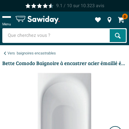
9.1
/ 10
sur
10.323
avis
0
Menu
Cher
Vers
baignoires encastrables
Bette Comodo Baignoire à encastrer acier émaillé épais rectangulaire 170x75x45cm sans pieds blanc