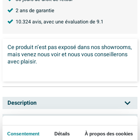
2 ans de garantie
10.324
avis, avec une évaluation de
9.1
Ce produit n’est pas exposé dans
nos showrooms,
mais venez nous voir et nous vous conseillerons
avec plaisir.
Description
Zenner ETKD-N watermeter, behuizing messing, nom.
Spécifications
diameter behuizing DN 20, nom. diameter alle
Consentement
Détails
À propos des cookies
aansluitingen 1" (25), uitwendige buisdiameter alle
Informations de commande et de livraison
Numéro d'article
8915104