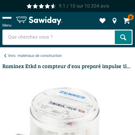
9.1
/ 10
sur
10.324
avis
0
Menu
Cher
Vers
matériaux de construction
Raminex Etkd n compteur d'eau preparé impulse 1l/imp. q3 4 130mm dn20 sécheur à jet unique pour eau froide