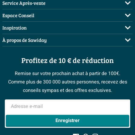
Service Après-vente
FAQ
Espace Conseil
Commander
Visite sur rendez-vous
Inspiration
Payer
Demandez votre devis
Salles de bains complètes
À propos de Sawiday
Livraison / retrait
Planificateur 3D
Inspiration toilettes
Showrooms
Annulation & Retour
Conseil à domicile
Moodboards
Profitez de 10 € de réduction
Qui est Sawiday ?
Garantie & réclamations
Les bons tuyaux
Bienvenue chez...
Postes vacants
Politique d’avis
Remise sur votre prochain achat à partir de 100€.
Espace bricolage
Magazine
Espace Pro
Comme plus de 300 000 autres personnes, recevez des
> Service client
#Mysawiday
> Espace Conseil
BeCommerce
conseils sympas et des offres exclusives.
> Inspiration salle de bains
> Tout sur nos showrooms
Adresse e-mail
Enregistrer