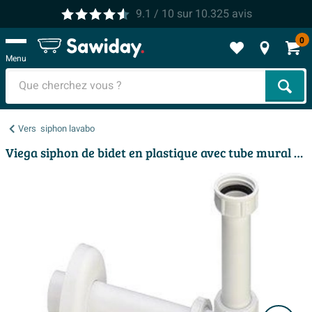
9.1
/ 10
sur
10.325
avis
0
Menu
Cher
Vers
siphon lavabo
Viega siphon de bidet en plastique avec tube mural 5/4 avec rosace