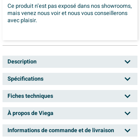
Ce produit n’est pas exposé dans
nos showrooms,
mais venez nous voir et nous vous conseillerons
avec plaisir.
Description
Summer Sale - Déstockage chez Sawiday
!
Spécifications
Ce mois-ci, profitez en ligne de réductions allant jusqu’à
Fiches techniques
Numéro d'article
0500135
15 %, et bénéficiez dans nos showrooms d’une
Numéro de fournisseur
102555
réduction supplémentaire pouvant atteindre 1 500 €
À propos de Viega
Dessin technique
pendant les soldes d’été. Du 3 au 31 août, retrouvez vos
EAN
4015211102555
produits de salle de bains préférés à des prix estivaux
Marque
Viega
Informations de commande et de livraison
très attractifs.