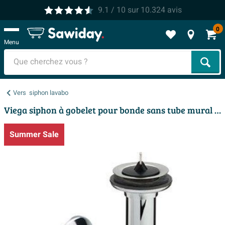
9.1
/ 10
sur
10.324
avis
0
Menu
Cher
Vers
siphon lavabo
Viega siphon à gobelet pour bonde sans tube mural 5/4 avec rosace chrome
Summer Sale