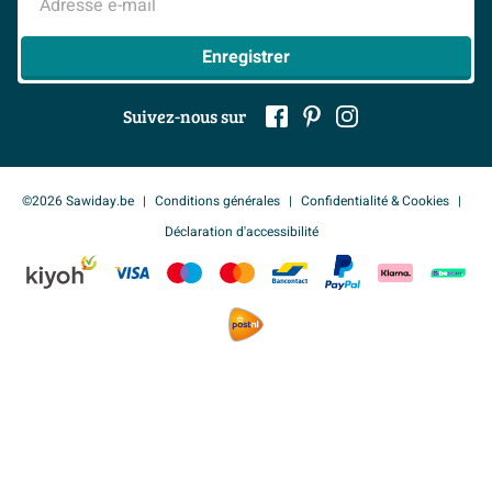
à la garantie de 5 ans, vous pouvez investir en toute
tranquillité dans un lavabo qui restera beau pendant de
Enregistrer
nombreuses années, même en cas d’utilisation
intensive dans un foyer animé.
Suivez-nous sur
Caractéristiques :
Lavabo rectangulaire à poser de 60x38 cm pour un
©2026 Sawiday.be
Conditions générales
Confidentialité & Cookies
look moderne et minimaliste.
Déclaration d'accessibilité
Fabriqué en céramique de haute qualité, blanc
brillant, pour une apparence fraîche et
intemporelle.
Convient pour une installation sur plan ou sur
meuble, idéal comme accent design dans la salle
de bains.
Cuve de lavabo profonde avec des dimensions
intérieures confortables pour un usage quotidien.