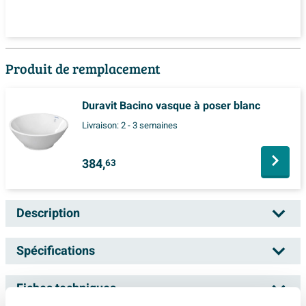
Produit de remplacement
Duravit Bacino vasque à poser blanc
Livraison:
2 - 3 semaines
384,
63
Description
Duravit Vero lavabo à poser 60x38 cm
Spécifications
s/surpl. blanc
Fiches techniques
Numéro d'article
0308390
Avec ce lavabo à poser, vous créez en une seule fois