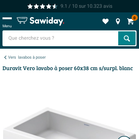
9.1
/ 10
sur
10.323
avis
0
Menu
Cher
Vers
lavabos à poser
Duravit Vero lavabo à poser 60x38 cm s/surpl. blanc